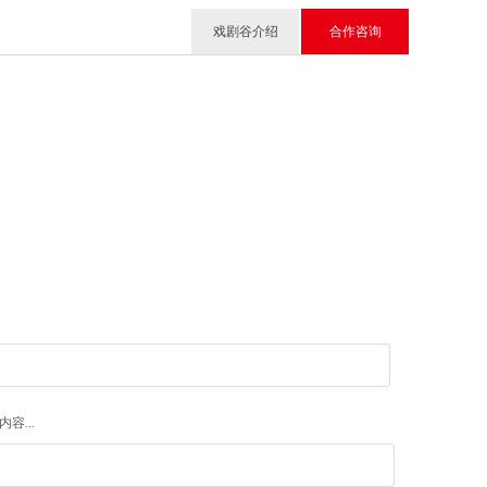
戏剧谷介绍
合作咨询
容...