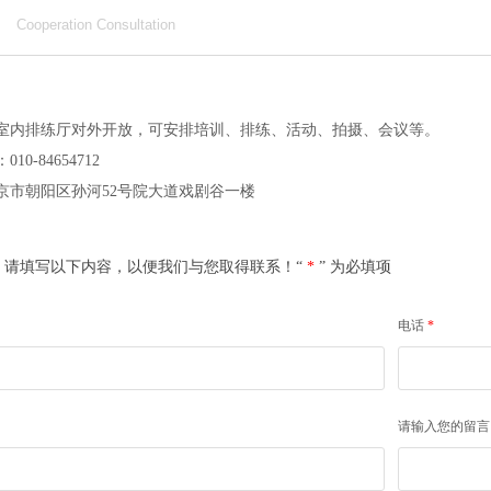
Cooperation Consultation
室内排练厅对外开放，可安排培训、排练、活动、拍摄、会议等。
0-84654712
京市朝阳区孙河52号院大道戏剧谷一楼
，请填写以下内容，以便我们与您取得联系！“
*
” 为必填项
电话
*
请输入您的留言内