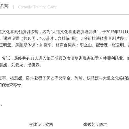
练营
Comedy
T
raining
C
amp
化喜剧创演训练营，名为“大道文化喜剧表演培训班”，于2015年7月11日
。课程设置（共10周，406课时，含排练4周）：分组排演经典喜剧片段
王明亚。舞蹈形体课：帅晓军。相声台词课：李立山。配音课：张云明。
试，最终共有11人进入第五期喜剧表演培训班参加学习并顺利结业。
慧媛、刘云龙、濮俊霖。
征宇、杨慧媛、陈坤获得了优衣库奖学金。陈坤、杨慧媛与大道文化签约
”的光荣称号。
：
永祥 侯建设：梁栋
张秀芝：陈坤