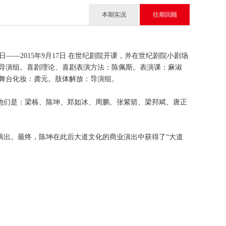
本期实况
往期回顾
——2015年9月17日 在世纪剧院开课，并在世纪剧院小剧场
：导演组。喜剧理论、喜剧表演方法：陈佩斯。表演课：麻淑
舞台化妆：龚元。肢体解放：导演组。
他们是：梁栋、陈坤、郑如冰、周鹏、张紫箭、梁邦斌、唐正
演出。最终，陈坤在此后大道文化的商业演出中获得了“大道