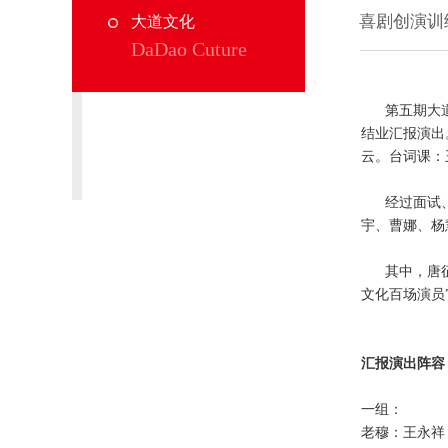
喜剧创演训
大道文化
DaDao Cuture
第五期大道文
简介
结业汇报演出
云。台词课：
精彩回顾
经过面试、复
宇、曹娜、杨
其中，唐
文化百场演员
汇报演出阵容
一组：
老穆：王