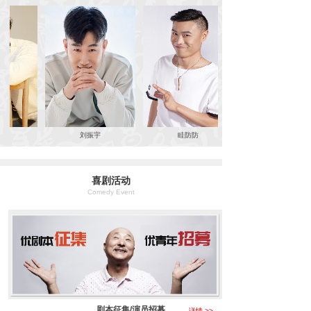
刘振宇
眭防防
喜剧活动
Comedy Event
剧本征集/演员招募
详情 >>