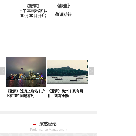
老宅》
《戯臺
》
《
驚夢
》
下半年演出将从
敬请期待
请期待
10月30日开启
｜
《驚夢》巡演上海站｜沪
《驚夢》杭州｜茶有回
《驚夢》巡演苏州站端午
上有“夢” 剧场有约
甘，戏有余韵
启幕
演艺经纪
Performance Management