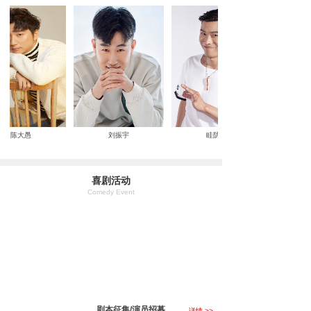
陈大愚
刘振宇
眭防防
喜剧活动
Comedy Event
剧本征集/演员招募
详情 >>