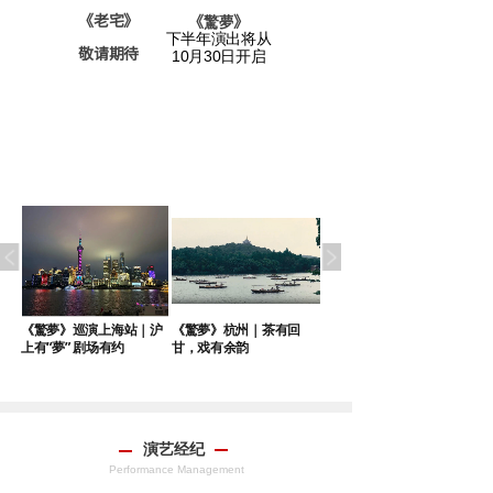
《老宅》
《戯臺
》
《
驚夢
》
下半年演出将从
敬请期待
敬请期待
10月30日开启
｜
《驚夢》巡演上海站｜沪
《驚夢》杭州｜茶有回
《驚夢》巡演苏州站端午
上有“夢” 剧场有约
甘，戏有余韵
启幕
演艺经纪
Performance Management