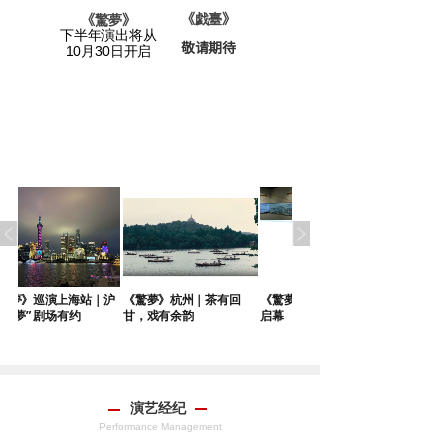
老宅》
《戯臺
》
《
驚夢
》
下半年演出将从
敬请期待
请期待
10月30日开启
上海站｜沪
《驚夢》杭州｜茶有回
《驚夢》巡演苏州站端午
有约
甘，戏有余韵
启幕
演艺经纪
Performance Management