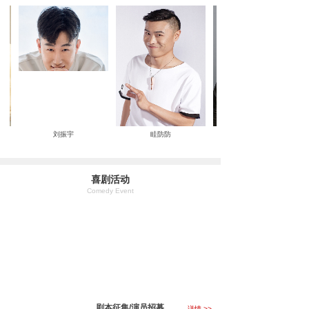
刘振宇
眭防防
喜剧活动
Comedy Event
剧本征集/演员招募
详情 >>