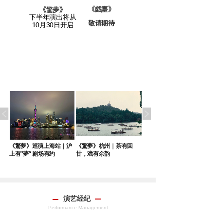
老宅》
《戯臺
》
《
驚夢
》
下半年演出将从
敬请期待
请期待
10月30日开启
｜
《驚夢》巡演上海站｜沪
《驚夢》杭州｜茶有回
《驚夢》巡演苏州站端午
上有“夢” 剧场有约
甘，戏有余韵
启幕
演艺经纪
Performance Management