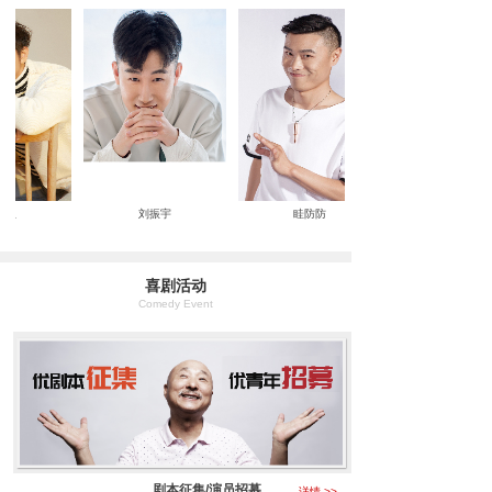
愚
刘振宇
眭防防
喜剧活动
Comedy Event
剧本征集/演员招募
详情 >>