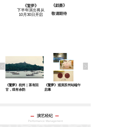
老宅》
《戯臺
》
《
驚夢
》
下半年演出将从
敬请期待
请期待
10月30日开启
沪
《驚夢》杭州｜茶有回
《驚夢》巡演苏州站端午
“青”有独钟 《驚夢》再赴
甘，戏有余韵
启幕
青岛之约
演艺经纪
Performance Management