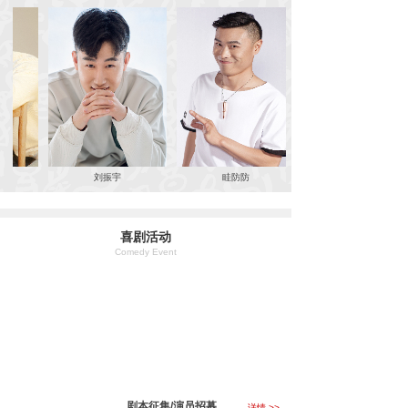
刘振宇
眭防防
喜剧活动
Comedy Event
剧本征集/演员招募
详情 >>