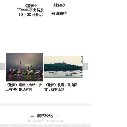
老宅》
《戯臺
》
《
驚夢
》
下半年演出将从
敬请期待
请期待
10月30日开启
｜
《驚夢》巡演上海站｜沪
《驚夢》杭州｜茶有回
《驚夢》巡演苏州站端午
上有“夢” 剧场有约
甘，戏有余韵
启幕
演艺经纪
Performance Management