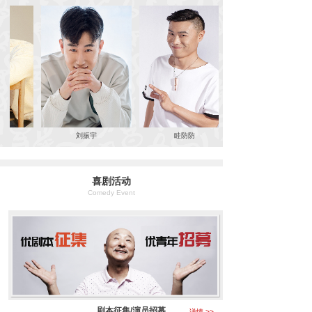
刘振宇
眭防防
喜剧活动
Comedy Event
剧本征集/演员招募
详情 >>