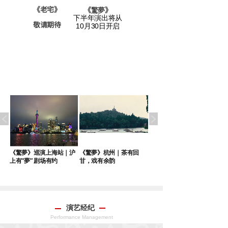
《老宅》
《戯臺
》
《
驚夢
》
下半年演出将从
敬请期待
敬请期待
10月30日开启
｜
《驚夢》巡演上海站｜沪
《驚夢》杭州｜茶有回
《驚夢》巡演苏州站端午
上有“夢” 剧场有约
甘，戏有余韵
启幕
演艺经纪
Performance Management