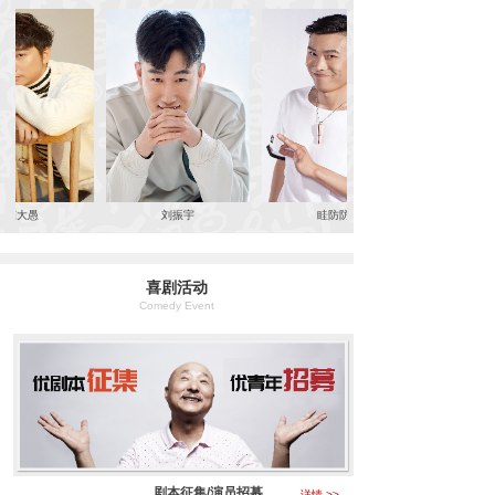
陈大愚
刘振宇
眭防防
喜剧活动
Comedy Event
剧本征集/演员招募
详情 >>