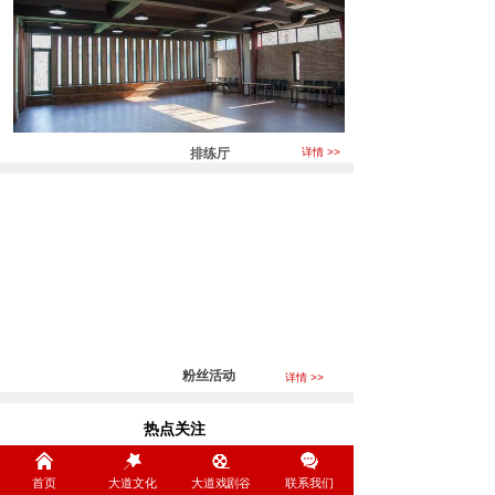
排练厅
详情 >>
粉丝活动
详情 >>
热点关注
Focus
首页
大道文化
大道戏剧谷
联系我们